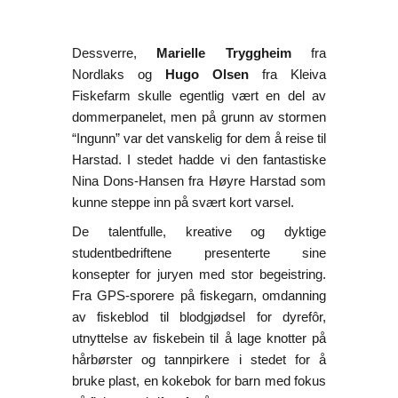
Dessverre,
Marielle Tryggheim
fra
Nordlaks og
Hugo Olsen
fra Kleiva
Fiskefarm skulle egentlig vært en del av
dommerpanelet, men på grunn av stormen
“Ingunn” var det vanskelig for dem å reise til
Harstad. I stedet hadde vi den fantastiske
Nina Dons-Hansen fra Høyre Harstad som
kunne steppe inn på svært kort varsel.
De talentfulle, kreative og dyktige
studentbedriftene presenterte sine
konsepter for juryen med stor begeistring.
Fra GPS-sporere på fiskegarn, omdanning
av fiskeblod til blodgjødsel for dyrefôr,
utnyttelse av fiskebein til å lage knotter på
hårbørster og tannpirkere i stedet for å
bruke plast, en kokebok for barn med fokus