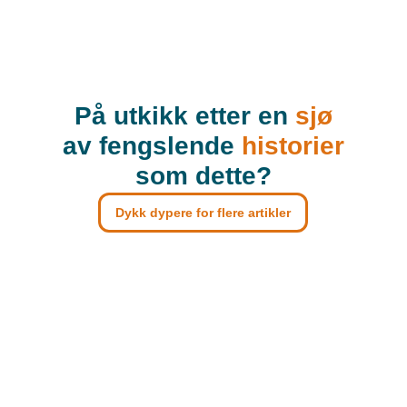
På utkikk etter en
sjø
av fengslende
historier
som dette?
Dykk dypere for flere artikler