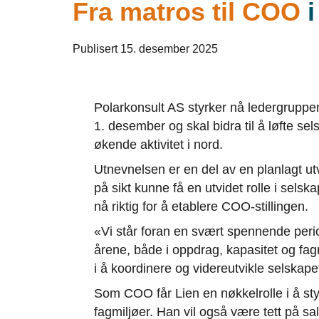
Fra matros til COO
i
Publisert 15. desember 2025
Polarkonsult AS styrker nå ledergruppen 
1. desember og skal bidra til å løfte se
økende aktivitet i nord.
Utnevnelsen er en del av en planlagt utv
på sikt kunne få en utvidet rolle i selsk
nå riktig for å etablere COO-stillingen.
«Vi står foran en svært spennende period
årene, både i oppdrag, kapasitet og fagmi
i å koordinere og videreutvikle selskape
Som COO får Lien en nøkkelrolle i å sty
fagmiljøer. Han vil også være tett på s