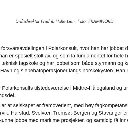
Driftsdirektør Fredrik Holte Lien. Foto: FRAMINORD
 forsvarsavdelingen i Polarkonsult, hvor han har jobbet d
n er spesielt stolt av, og som la fundamentet for hele h
 teknisk fagskole og har jobbet som både styrmann og ka
Havn og slepebåtoperasjoner langs norskekysten. Han har 
r Polarkonsults tilstedeværelse i Midtre-Hålogaland og u
ndsdel.
er at selskapet er fremoverlent, med høy fagkompetanse 
rvik, Harstad, Svolvær, Tromsø, Bergen og Stavanger er 
kunne jobbe med maritime prosjekter, og samtidig få innsik