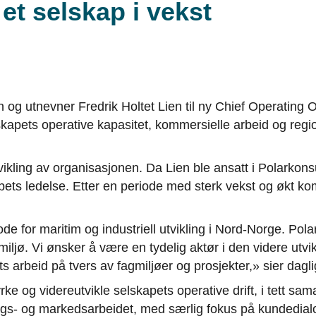
 et selskap i vekst
og utnevner Fredrik Holtet Lien til ny Chief Operating O
lskapets operative kapasitet, kommersielle arbeid og regi
ikling av organisasjonen. Da Lien ble ansatt i Polarkonsu
apets ledelse. Etter en periode med sterk vekst og økt kom
e for maritim og industriell utvikling i Nord-Norge. Pola
ljø. Vi ønsker å være en tydelig aktør i den videre utvikl
ts arbeid på tvers av fagmiljøer og prosjekter,» sier da
rke og videreutvikle selskapets operative drift, i tett 
algs- og markedsarbeidet, med særlig fokus på kundedialo