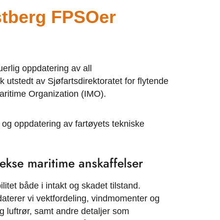
stberg FPSOer
erlig oppdatering av all
 utstedt av Sjøfartsdirektoratet for flytende
Maritime Organization (IMO).
g og oppdatering av fartøyets tekniske
lekse maritime anskaffelser
itet både i intakt og skadet tilstand.
aterer vi vektfordeling, vindmomenter og
g luftrør, samt andre detaljer som