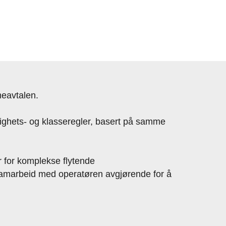
meavtalen.
dighets- og klasseregler, basert på samme
r for komplekse flytende
 samarbeid med operatøren avgjørende for å