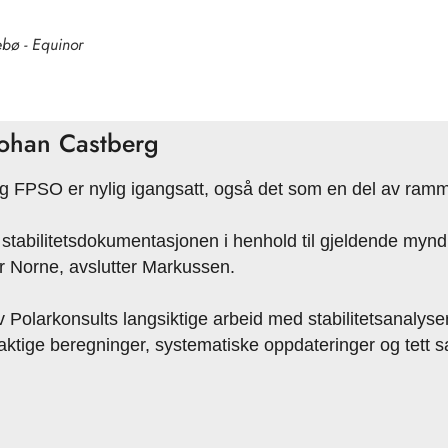
ebø - Equinor
 Johan Castberg
rg FPSO er nylig igangsatt, også det som en del av ram
v stabilitetsdokumentasjonen i henhold til gjeldende myn
or Norne, avslutter Markussen.
 Polarkonsults langsiktige arbeid med stabilitetsanalyse
yaktige beregninger, systematiske oppdateringer og tett