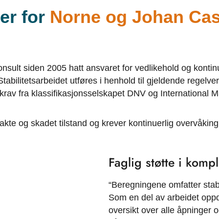
er for
Norne og Johan Ca
ult siden 2005 hatt ansvaret for vedlikehold og kontinu
bilitetsarbeidet utføres i henhold til gjeldende regelverk
 krav fra klassifikasjonsselskapet DNV og International 
takte og skadet tilstand og krever kontinuerlig overvåkin
Faglig støtte i komp
“Beregningene omfatter stabil
Som en del av arbeidet oppd
oversikt over alle åpninger o