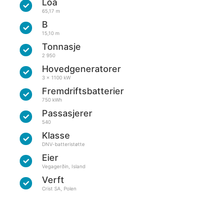
Loa
65,17 m
B
15,10 m
Tonnasje
2 950
Hovedgeneratorer
3 x 1100 kW
Fremdriftsbatterier
750 kWh
Passasjerer
540
Klasse
DNV-batteristøtte
Eier
Vegagerðin, Island
Verft
Crist SA, Polen