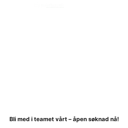
Ledige Stillinger
Bli med i vårt team -
send en åpen søknad
nå!
Bli med i teamet vårt – åpen søknad nå!