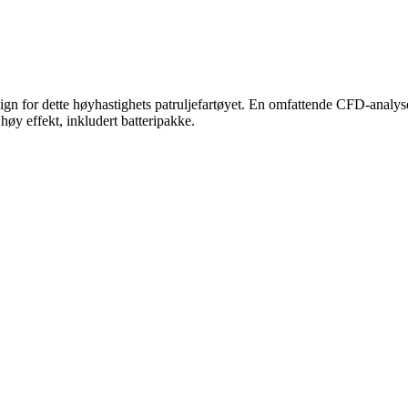
ign for dette høyhastighets patruljefartøyet. En omfattende CFD-analyse
høy effekt, inkludert batteripakke.