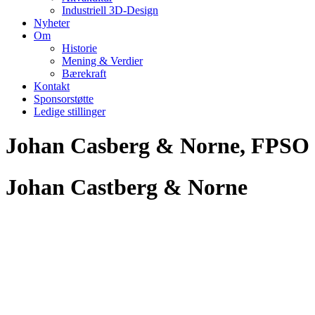
Industriell 3D-Design
Nyheter
Om
Historie
Mening & Verdier
Bærekraft
Kontakt
Sponsorstøtte
Ledige stillinger
Johan Casberg & Norne, FPSO
Johan Castberg & Norne