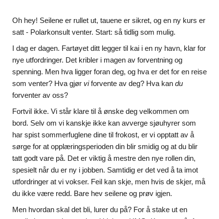
Oh hey! Seilene er rullet ut, tauene er sikret, og en ny kurs er
satt - Polarkonsult venter. Start: så tidlig som mulig.
I dag er dagen. Fartøyet ditt legger til kai i en ny havn, klar for
nye utfordringer. Det kribler i magen av forventning og
spenning. Men hva ligger foran deg, og hva er det for en reise
som venter? Hva gjør
vi
forvente av deg? Hva kan
du
forventer av oss?
Fortvil ikke. Vi står klare til å ønske deg velkommen om
bord. Selv om vi kanskje ikke kan avverge sjøuhyrer som
har spist sommerfuglene dine til frokost, er vi opptatt av å
sørge for at opplæringsperioden din blir smidig og at du blir
tatt godt vare på. Det er viktig å mestre den nye rollen din,
spesielt når du er ny i jobben. Samtidig er det ved å ta imot
utfordringer at vi vokser. Feil kan skje, men hvis de skjer, må
du ikke være redd. Bare hev seilene og prøv igjen.
Men hvordan skal det bli, lurer du på? For å stake ut en