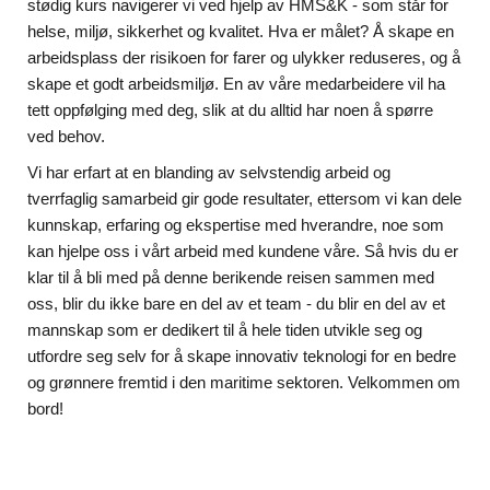
stødig kurs navigerer vi ved hjelp av HMS&K - som står for
helse, miljø, sikkerhet og kvalitet. Hva er målet? Å skape en
arbeidsplass der risikoen for farer og ulykker reduseres, og å
skape et godt arbeidsmiljø. En av våre medarbeidere vil ha
tett oppfølging med deg, slik at du alltid har noen å spørre
ved behov.
Vi har erfart at en blanding av selvstendig arbeid og
tverrfaglig samarbeid gir gode resultater, ettersom vi kan dele
kunnskap, erfaring og ekspertise med hverandre, noe som
kan hjelpe oss i vårt arbeid med kundene våre. Så hvis du er
klar til å bli med på denne berikende reisen sammen med
oss, blir du ikke bare en del av et team - du blir en del av et
mannskap som er dedikert til å hele tiden utvikle seg og
utfordre seg selv for å skape innovativ teknologi for en bedre
og grønnere fremtid i den maritime sektoren. Velkommen om
bord!