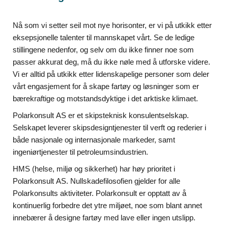
Nå som vi setter seil mot nye horisonter, er vi på utkikk etter
eksepsjonelle talenter til mannskapet vårt. Se de ledige
stillingene nedenfor, og selv om du ikke finner noe som
passer akkurat deg, må du ikke nøle med å utforske videre.
Vi er alltid på utkikk etter lidenskapelige personer som deler
vårt engasjement for å skape fartøy og løsninger som er
bærekraftige og motstandsdyktige i det arktiske klimaet.
Polarkonsult AS er et skipsteknisk konsulentselskap.
Selskapet leverer skipsdesigntjenester til verft og rederier i
både nasjonale og internasjonale markeder, samt
ingeniørtjenester til petroleumsindustrien.
HMS (helse, miljø og sikkerhet) har høy prioritet i
Polarkonsult AS. Nullskadefilosofien gjelder for alle
Polarkonsults aktiviteter. Polarkonsult er opptatt av å
kontinuerlig forbedre det ytre miljøet, noe som blant annet
innebærer å designe fartøy med lave eller ingen utslipp.