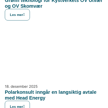
Grønn teknologi for Kystverkets OV Utvær
og OV Skomvær
Les mer
18. desember 2025
Polarkonsult inngår en langsiktig avtale
med Head Energy
Les mer